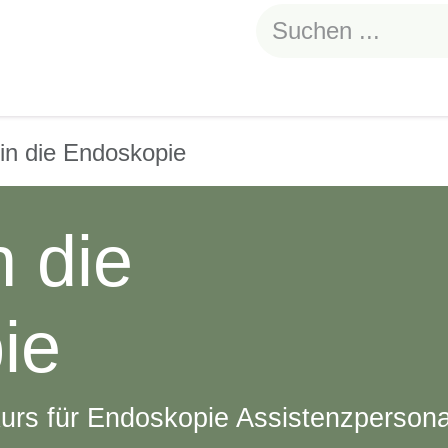
staltungen
Kontakt
news, infos & mehr
eg in die Endoskopie
n die
ie
kurs für Endoskopie Assistenzpersona