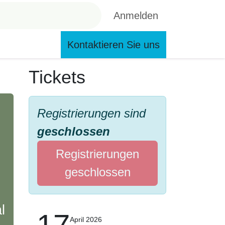
Anmelden
Kontaktieren Sie uns
Stellenangebote
Mitglied werden
Bildung
Tickets
Registrierungen sind
geschlossen
Registrierungen
geschlossen
l
April 2026