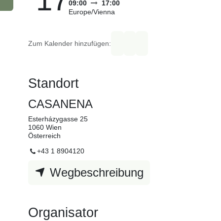
17
09:00
17:00
Europe/Vienna
Zum Kalender hinzufügen:
Standort
en
CASANENA
Esterházygasse 25
rn.
1060 Wien
Österreich
+43 1 8904120
Wegbeschreibung
Organisator